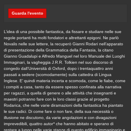
Guarda l'evento
L’idea di una possibile fantastica, da fissare e studiare nelle sue
regole portanti ha molti fondatori e altrettanti epigoni. Ne parlò
Novalis nelle sue lettere, la recuperò Gianni Rodari nell’apparato
di presentazione della Grammatica della Fantasia, la citano
Gianno Guadalupi e Alfredo Manguel nel loro Manuale dei Luoghi
Immaginari, la vagheggia J.R.R. Tolkien nel suo discorso di
congedo dall’Università di Oxford, dopo i trentaquattro anni
passati a sedere (scomodamente) sulla cattedra di Lingua
Inglese. E’ quindi materia incerta e scomoda, come le fiabe, come
i compiti a casa, tanto da essere spesso confinata alla narrativa
per ragazzi, a quella di genere o alle attività che insegnanti e
maestri potranno fare con le loro classi grazie al progetto
Rodarica, che nelle varie diramazioni della fantastica ha piantato
le sue radici. Di come fare o non fare, della sua necessità o
illusione ne discutono, da varie angolazioni e con divagazioni
imprevedibili, quattro autor* che hanno abitato e sperano di
restare a lungo nelle varie stanze di questo edificio immaginario e