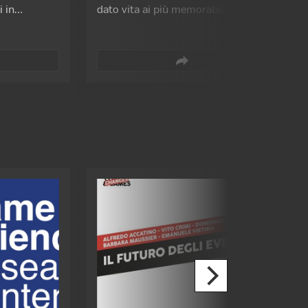
i in
dato vita ai più memorabili cicli di
tituto
storie di Thor per la Marvel. Lei è
ero
stata la redattrice degli X-Men di
to e
Chris Claremont e sceneggiatrice
ssor Camillo
di tante storie di Superman.
ato di
Entrambi sono ancora in attività,
Toffolo.
lui per un ciclo di storie fantasy
le da casa
intitolate Ragnarok, lei per una
live
graphic novel dedicata a Wonder
Woman. Dopo essere stati ospiti a
Lucca Comics & Games nel 2018,
la coppia d'oro del fumetto USA
torna per un'intervista esclusiva
moderata dal giornalista
Alessandro di Nocera.