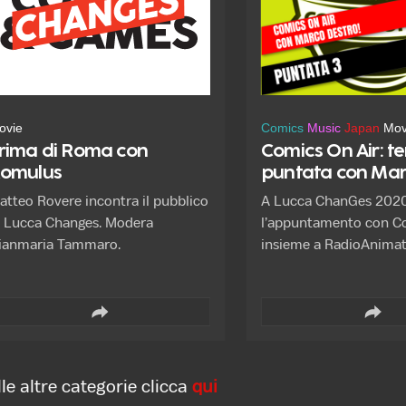
ttps://forms.gle/1uHUBpd3AyJqW
vo6
ovie
Comics
Music
Japan
Mov
rima di Roma con
Comics On Air: t
omulus
puntata con Ma
Destro!
atteo Rovere incontra il pubblico
A Lucca ChanGes 2020
i Lucca Changes. Modera
l’appuntamento con C
ianmaria Tammaro.
insieme a RadioAnimat
conoscere da vicino i p
del mondo delle sigle tv
oggi.
le altre categorie clicca
qui