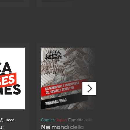
o della
di migliaia di follower, ci racconta
ederci
come dal suo amore per i teen
ca Vicky,
drama sia arrivato a scrivere il suo
trovarsi di
primo romanzo, Roe e il segreto di
erie di
Overville (Mondadori) e di quanto
meno la più
questa sua passione lo abbia
 potrebbe
influenzato nel suo processo
creativo.
tagna,
io al mondo
@Lucca
Comics
Japan
Fumetto Asian
u:
Nei mondi della