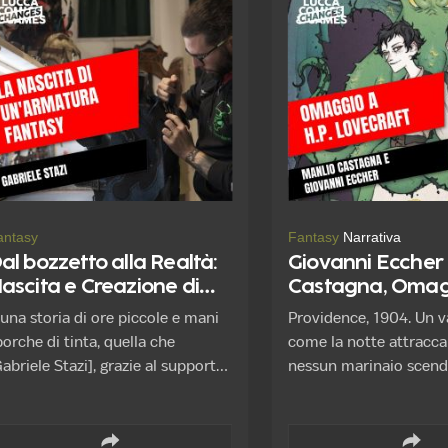
pproccio alla tematicità, i due
tempo è una sfida com
ochi sviluppati da Ares in
NERD DOGMA si propr
ollaborazione con lo studio russo
questo obiettivo.
grology rompono gli stereotipi e ci
ropongono un approccio inedito
 personaggi ben radicati nel
ostro immaginario.
antasy
Fantasy
Narrativa
al bozzetto alla Realtà:
Giovanni Eccher
ascita e Creazione di
Castagna, Omag
n'armatura fantasy
Howard Phillips 
 una storia di ore piccole e mani
Providence, 1904. Un v
porche di tinta, quella che
come la notte attracca
abriele Stazi], grazie al supporto
nessun marinaio scend
el Consorzio Vera Pelle Conciata
rifocillarsi. Alla locand
 Vegetale in Toscana, ci
Swearing Parrot si com
acconterà in questo esclusivo
vociferare che sia una