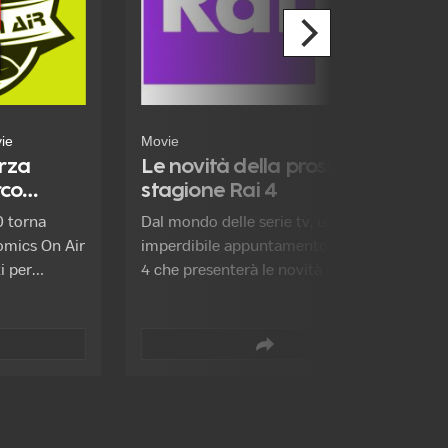
ie
Movie
erza
Le novità della prossima
rco
stagione Rai 4
 torna
Dal mondo delle serie tv, un
omics On Air
imperdibile appuntamento con Rai
i per
4 che presenterà le novità della
rotagonisti
prossima stagione, con contenuti
 di ieri e di
esclusivi in prima visione assoluta.
Tribes and Empires – La profezia di
Novoland serie epic-fantasy cinese
e Project Blue Book serie di
fantascienza su un programma top
secret dell’aviazione americana