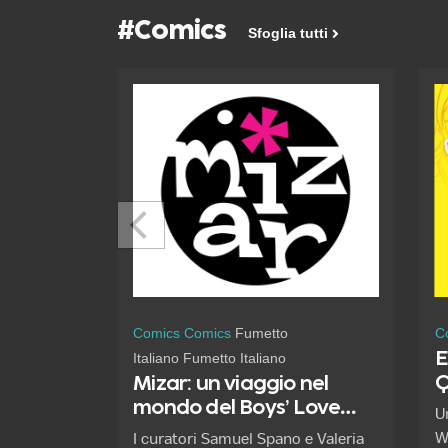
#Comics
Sfoglia tutti
Comics
Comics
Fumetto
C
E
Italiano
Fumetto Italiano
Q
Mizar: un viaggio nel
mondo del Boys’ Love
U
Made in Italy!
W
I curatori Samuel Spano e Valeria