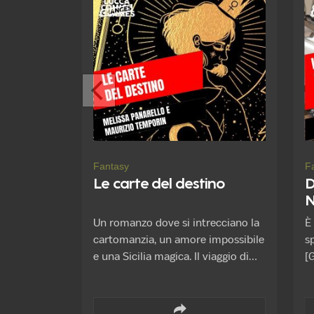
a
gi
c
I
p
a
n
Fantasy
F
Le carte del destino
D
N
u
Un romanzo dove si intrecciano la
È
cartomanzia, un amore impossibile
s
e una Sicilia magica. Il viaggio di
[G
Greta, dopo la morte della nonna
d
Angela, in compagnia delle cose a
al
lei appartenute, pochi oggetti, tra
r