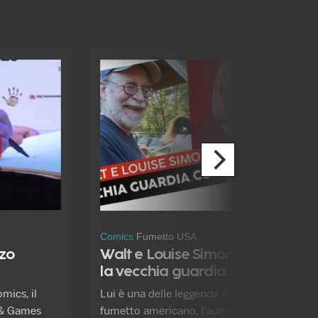
Comics
Fumetto USA
zzo
Walt e Louise Simonson:
la vecchia guardia
colpisce ancora!
mics, il
Lui è una delle leggende viventi del
 & Games
fumetto americano, l'autore che ha