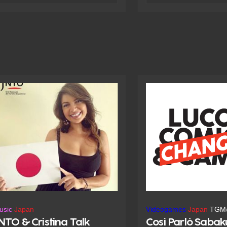
o tutorial. Oltre a scoprire
fantasma e Julius, figli
ualcosa sulla storia di questo
cameriera, è deciso a v
agnifico materiale, sarete
chiaro. Insieme all'ami
ccompagnati passo per passo
non sospetta ancora di 
all'originale costume designer in
fronte al primo di una s
tte le fasi necessarie a realizzare
oscuri eventi che nem
na splendida armatura fantasy
fervida immaginazione
concepire... Giovanni Eccher, in
dialogo con Manlio Cas
racconta il suo omagg
visionario di Lovecraft.
usic
Japan
Videogames
Japan
TGM
NTO & Cristina Talk
Così Parlò Sabak