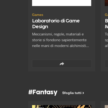
Games
G
Laboratorio di Game
B
Design
M
O
Meccanismi, regole, materiali e
T
storie si fondono sapientemente
s
nelle mani di moderni alchimisti
a
per dare vita a giochi
e
indimenticabili. Tre punti di vista
B
diversi, tre approcci differenti ci
d
aiuteranno a scoprire, tra dadi,
autori d
carte e tabelloni, i segreti dell’arte
pe
dei creatori di giochi.
del
N
#Fantasy
Or
Sfoglia tutti
s
c