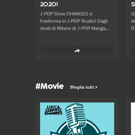
2020!
S
J-POP Show CHANGES si
Q
trasforma in J-POP Studio! Dagli
d
studi di Milano di J-POP Manga,
D
Georgia e Jacopo presentano le
o
novità per il 2021 e come sempre
a
non mancheranno ospiti e
de
sorprese! #WeAreManga!
r
Partecipano: Georgia Cocchi
L
Pontalti, Jacopo Costa Buranelli
gi
Special guests: Gli psicologi
s
#Movie
al
Sfoglia tutti
d
p
G
o
Cri
i