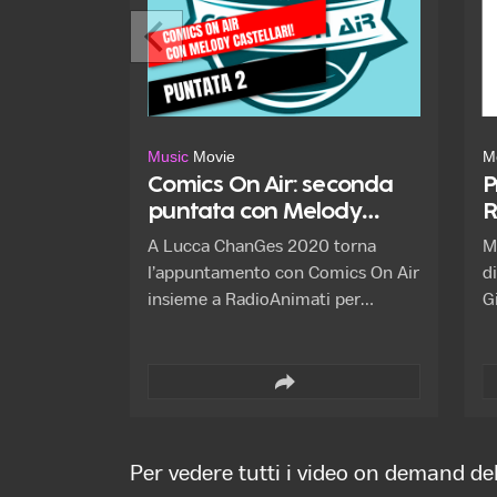
h
6
Music
Movie
M
Comics On Air: seconda
P
puntata con Melody
R
Castellari!
A Lucca ChanGes 2020 torna
M
l’appuntamento con Comics On Air
d
insieme a RadioAnimati per
G
conoscere da vicino i protagonisti
del mondo delle sigle tv di ieri e di
oggi.
Per vedere tutti i video on demand del