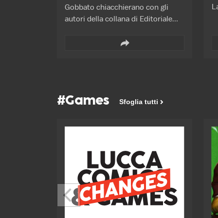
L
Gobbato chiacchierano con gli
f
autori della collana di Editoriale
Cosmo per esplorare modi e stili di
raccontare storie d’amore LGBTQ+
con leggerezza e senza prendersi
troppo sul serio.
#Games
Sfoglia tutti