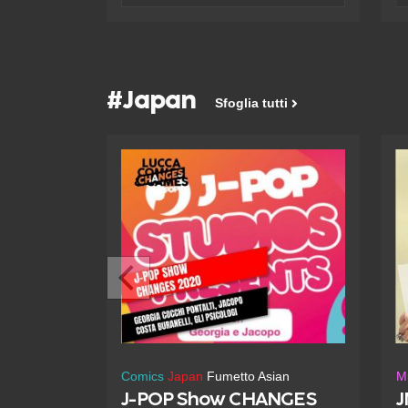
cui un mazzo di strane carte
vide
avvolte in un panno di velluto, i
q
suoi Tarocchi.
m
a
#Japan
d
Sfoglia tutti
tu
u
Comics
Japan
Fumetto Asian
M
J-POP Show CHANGES
J