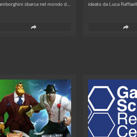
amborghini sbarca nel mondo dei
ideato da Luca Raffaell
umetti!
collaborazione con l’Is
Italiano di Ipnosi, Num
Cromatico, Segnospole
Treccani libri, il profe
Loriedo induce nello st
ipnosi l'artista Davide 
L'evento sarà disponibi
gratuitamente tramite 
streaming