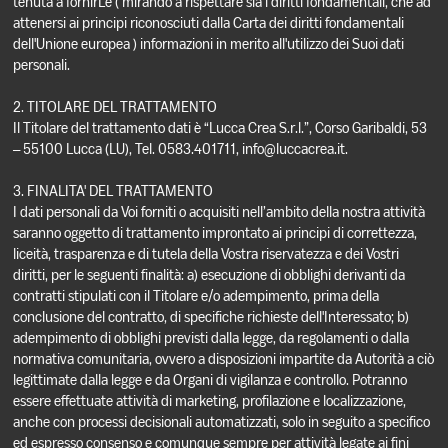
tenuta a fornirLe ( mirando a rispettare sia i diritti fondamentali, che ad
attenersi ai principi riconosciuti dalla Carta dei diritti fondamentali
dell'Unione europea ) informazioni in merito all'utilizzo dei Suoi dati
personali.
2. TITOLARE DEL TRATTAMENTO
Il Titolare del trattamento dati è “Lucca Crea S.r.l.”, Corso Garibaldi, 53
– 55100 Lucca (LU), Tel. 0583.401711, info@luccacrea.it.
3. FINALITA' DEL TRATTAMENTO
I dati personali da Voi forniti o acquisiti nell’ambito della nostra attività
saranno oggetto di trattamento improntato ai principi di correttezza,
liceità, trasparenza e di tutela della Vostra riservatezza e dei Vostri
diritti, per le seguenti finalità: a) esecuzione di obblighi derivanti da
contratti stipulati con il Titolare e/o adempimento, prima della
conclusione del contratto, di specifiche richieste dell'Interessato; b)
adempimento di obblighi previsti dalla legge, da regolamenti o dalla
normativa comunitaria, ovvero a disposizioni impartite da Autorità a ciò
legittimate dalla legge e da Organi di vigilanza e controllo. Potranno
essere effettuate attività di marketing, profilazione e localizzazione,
anche con processi decisionali automatizzati, solo in seguito a specifico
ed espresso consenso e comunque sempre per attività legate ai fini