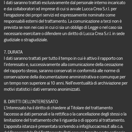
I dati saranno trattati esclusivamente dal personale interno incaricato
e dai collaboratori od imprese di cui si avvale Lucca Crea S.r.l. per
l’erogazione dei propri servizi ed espressamente nominate come
responsabili esterni del trattamento. La comunicazione a terzi non è
prevista se non nei casi in cui ci sia un obbligo di Legge o nel caso sia
necessario esercitare o difendere un diritto di Lucca Crea S.r.l. in sede
giudiziale o stragiudiziale.
7. DURATA
I dati saranno trattati per tutto il tempo in cui è attivo il rapporto con
l’interessato e, successivamente alla comunicazione della cessazione
del rapporto stesso, saranno conservati in conformità alle norme di
conservazione della documentazione amministrativa e comunque per
un tempo non superiore ai 10 anni. Nell’eventualità di archiviazione per
motivi statistici i dati verranno anonimizzati.
8. DIRITTI DELL'INTERESSATO
L’Interessato ha il diritto di chiedere al Titolare del trattamento
l'accesso ai dati personali e la rettifica o la cancellazione degli stessi o la
limitazione del trattamento che li riguarda o di opporsi al trattamento.
L'apposita istanza è presentata scrivendo a info@luccacrea.it alla c.a.