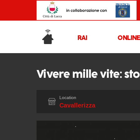
RAI
ONLIN
Vivere mille vite: s
Location
Cavallerizza