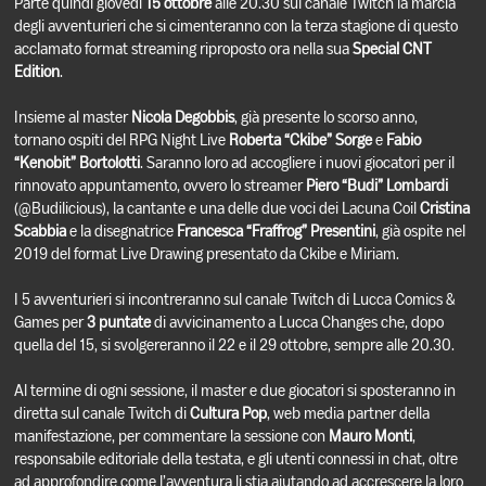
Parte quindi giovedì
15 ottobre
alle 20.30 sul canale Twitch la marcia
degli avventurieri che si cimenteranno con la terza stagione di questo
acclamato format streaming riproposto ora nella sua
Special CNT
Edition
.
Insieme al master
Nicola Degobbis
, già presente lo scorso anno,
tornano ospiti del RPG Night Live
Roberta “Ckibe” Sorge
e
Fabio
“Kenobit” Bortolotti
. Saranno loro ad accogliere i nuovi giocatori per il
rinnovato appuntamento, ovvero lo streamer
Piero “Budi” Lombardi
(@Budilicious), la cantante e una delle due voci dei Lacuna Coil
Cristina
Scabbia
e la disegnatrice
Francesca “Fraffrog” Presentini
, già ospite nel
2019 del format Live Drawing presentato da Ckibe e Miriam.
I 5 avventurieri si incontreranno sul canale Twitch di Lucca Comics &
Games per
3 puntate
di avvicinamento a Lucca Changes che, dopo
quella del 15, si svolgereranno il 22 e il 29 ottobre, sempre alle 20.30.
Al termine di ogni sessione, il master e due giocatori si sposteranno in
diretta sul canale Twitch di
Cultura Pop
, web media partner della
manifestazione, per commentare la sessione con
Mauro Monti
,
responsabile editoriale della testata, e gli utenti connessi in chat, oltre
ad approfondire come l’avventura li stia aiutando ad accrescere la loro