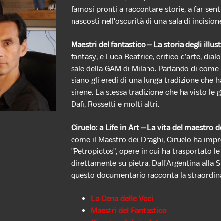
famosi pronti a raccontare storie, a far sent
nascosti nell'oscurità di una sala di incision
Maestri del fantastico – La storia degli illus
fantasy, e Luca Beatrice, critico d’arte, dia
sale della GAM di Milano. Parlando di come gli
siano gli eredi di una lunga tradizione che h
sirene. La stessa tradizione che ha visto le 
Dalì, Rossetti e molti altri.
Ciruelo: a Life in Art – La vita del maestro d
come il Maestro dei Draghi, Ciruelo ha impr
"Petropictos", opere in cui ha trasportato le
direttamente su pietra. Dall'Argentina all
questo documentario racconta la straordinari
La Cena delle Voci
Maestri del Fantastico