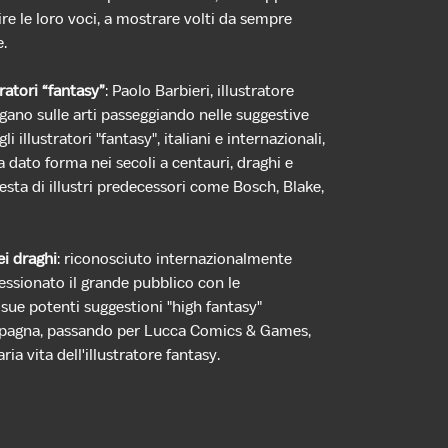
ire le loro voci, a mostrare volti da sempre
e.
tratori “fantasy”
: Paolo Barbieri, illustratore
logano sulle arti passeggiando nelle suggestive
 illustratori "fantasy", italiani e internazionali,
a dato forma nei secoli a centauri, draghi e
gesta di illustri predecessori come Bosch, Blake,
ei draghi
: riconosciuto internazionalmente
essionato il grande pubblico con le
 sue potenti suggestioni "high fantasy"
a Spagna, passando per Lucca Comics & Games,
a vita dell'illustratore fantasy.