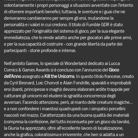
volontariamente i propri personaggi a situazioni avventate con l'intento
di ottenere importanti benefici; tuttavia, le sventure e i guai che ne
deriveranno cambieranno per sempre gli eroi, mutandone la
personalità e i valori in cui credono. Il titolo di Fumble GDR è stato
apprezzato per l’originalità del sistema di gioco, per la sua elegante
immediatezza, che lo rende adatto anche per giocatori alle prime armi,
e per la sua capacità di costruire - con grande libertà da parte dei
partecipanti - storie profonde e intense.
Nell’ambito Games, lo speciale di Wonderland dedicato ai Lucca
Comics & Games Awards si è concluso con l’annuncio del
Gioco
dell’Anno
assegnato a
Kill the Unicorns
. In questo titolo francese, creato
da Cyril Besnard, Loic Chorvot e Alain Fondrille, spavaldi e improbabili
eroi (bardi, principesse e maghi) devono elaborare ardite trappole per
catturare gli unicorni ed eludere la sgradita concorrenza degli
avversari. Facendo attenzione, però, al manto delle creature magiche…
e a non confondere i maestosi quadrupedi con i simpatici porcellini
nascosti nel mazzo. Caratterizzato da una buona qualità dei materiali
(compresa la confezione, del tutto inconsueta per un gioco da tavolo),
la Giuria ha apprezzato, oltre all’eccellente lavoro di localizzazione,
anche la grafica, coloratissima e irriverente, che ben si adatta a un