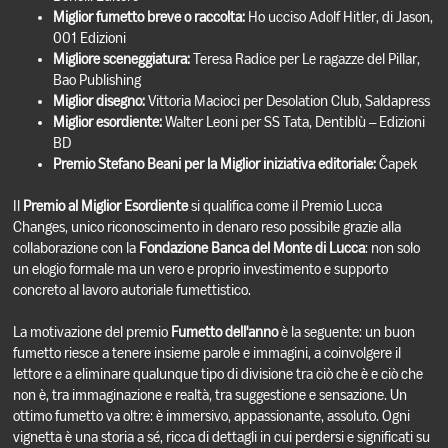
Miglior fumetto breve o raccolta:
Ho ucciso Adolf Hitler, di Jason,
001 Edizioni
Migliore sceneggiatura:
Teresa Radice per Le ragazze del Pillar,
Bao Publishing
Miglior disegno:
Vittoria Macioci per Desolation Club, Saldapress
Miglior esordiente:
Walter Leoni per SS Tata, Dentiblù – Edizioni
BD
Premio Stefano Beani per la Miglior iniziativa editoriale:
Čapek
Il
Premio al Miglior Esordiente
si qualifica come il Premio Lucca
Changes, unico riconoscimento in denaro reso possibile grazie alla
collaborazione con la
Fondazione Banca del Monte di Lucca
: non solo
un elogio formale ma un vero e proprio investimento e supporto
concreto al lavoro autoriale fumettistico.
La motivazione del premio
Fumetto dell'anno
è la seguente: un buon
fumetto riesce a tenere insieme parole e immagini, a coinvolgere il
lettore e a eliminare qualunque tipo di divisione tra ciò che è e ciò che
non è, tra immaginazione e realtà, tra suggestione e sensazione. Un
ottimo fumetto va oltre: è immersivo, appassionante, assoluto. Ogni
vignetta è una storia a sé, ricca di dettagli in cui perdersi e significati su