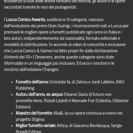
eccellenze di due delle anime fondanti del festival, gli autori e le opere
raccontati tramite le voci dei protagonisti.
I
Lucca Comics Awards,
suddivisi in 9 categorie, nascono
dall’evoluzione dei premi Gran Guinigi, i riconoscimenti nati a Lucca per
premiare le migliori opere a fumetti pubblicate ogni anno in Italia e i
loro autori, indipendentemente da nazionalità, formato editoriale e
modalità di distribuzione. In accordo ai valori di comunità e inclusione
che Lucca Comics & Games ha fatto propri fin dalla dichiarazione
d'intenti dei 10+1 Dreamers, anche queste categorie sono state
riformulate in un linguaggio più inclusivo. Ed ecco i vincitori e le
vincitrici dell’edizione Changes:
Fumetto dell'anno:
Un'estate fa, di Zidrou e Jordi Lafebre, BAO
Publishing
Autorǝ dell’anno, ex aequo:
Eleanor Davis (Il futuro non
promette bene, Rizzoli Lizard) e Manuele Fior (Celestia, Oblomov
Edizioni)
Maestro del fumetto:
AkaB, la cui opera continua a vivere nel
progetto Stigma
Miglior fumetto seriale:
Attica, di Giacomo Bevilacqua, Sergio
Bonelli Editore