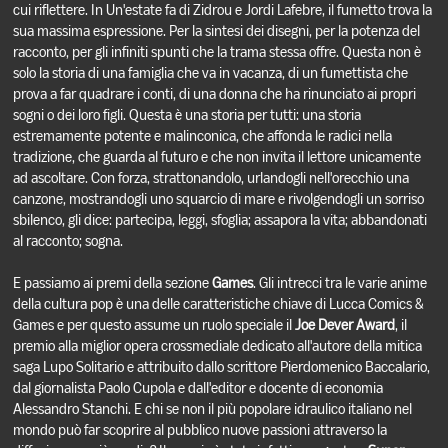
cui riflettere. In Un'estate fa di Zidrou e Jordi Lafebre, il fumetto trova la
sua massima espressione. Per la sintesi dei disegni, per la potenza del
racconto, per gli infiniti spunti che la trama stessa offre. Questa non è
solo la storia di una famiglia che va in vacanza, di un fumettista che
prova a far quadrare i conti, di una donna che ha rinunciato ai propri
sogni o dei loro figli. Questa è una storia per tutti: una storia
estremamente potente e malinconica, che affonda le radici nella
tradizione, che guarda al futuro e che non invita il lettore unicamente
ad ascoltare. Con forza, strattonandolo, urlandogli nell'orecchio una
canzone, mostrandogli uno squarcio di mare e rivolgendogli un sorriso
sbilenco, gli dice: partecipa, leggi, sfoglia; assapora la vita; abbandonati
al racconto; sogna.
E passiamo ai premi della sezione
Games
. Gli intrecci tra le varie anime
della cultura pop è una delle caratteristiche chiave di Lucca Comics &
Games e per questo assume un ruolo speciale il
Joe Dever Award
, il
premio alla miglior opera crossmediale dedicato all'autore della mitica
saga Lupo Solitario e attribuito dallo scrittore Pierdomenico Baccalario,
dal giornalista Paolo Cupola e dall'editor e docente di economia
Alessandro Stanchi. E chi se non il più popolare idraulico italiano nel
mondo può far scoprire al pubblico nuove passioni attraverso la