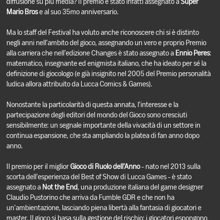
diffusione su più media? Il premio è stato infatti assegnato a
Super
Mario Bros
e al suo 35mo anniversario.
Ma lo staff del Festival ha voluto anche riconoscere chi si è distinto
negli anni nell’ambito del gioco, assegnando un vero e proprio Premio
alla carriera che nell’edizione Changes è stato assegnato a
Ennio Peres
:
matematico, insegnante ed enigmista italiano, che ha ideato per sé la
definizione di giocologo (e già insignito nel 2005 del Premio personalità
ludica allora attribuito da Lucca Comics & Games).
Nonostante la particolarità di questa annata, l’interesse e la
partecipazione degli editori del mondo del Gioco sono cresciuti
sensibilmente: un segnale importante della vivacità di un settore in
continua espansione, che sta ampliando la platea di fan anno dopo
anno.
Il premio per il miglior
Gioco di Ruolo dell’Anno
- nato nel 2013 sulla
scorta dell’esperienza del Best of Show di Lucca Games - è stato
assegnato a
Not the End
, una produzione italiana del game designer
Claudio Pustorino che arriva da Fumble GDR e che non ha
un’ambientazione, lasciando piena libertà alla fantasia di giocatori e
master. Il gioco si basa sulla gestione del rischio: i giocatori espongono