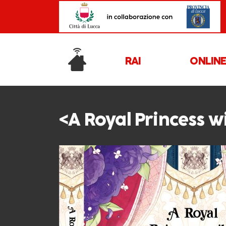
RAI
ONLIN
<A Royal Princess wi