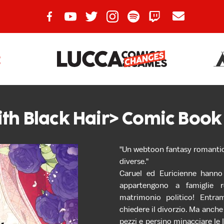
E
th Black Hair> Comic Book pr
"Un webtoon fantasy romantico
diverse."
Caruel ed Euricienne hann
appartengono a famiglie r
matrimonio politico! Entram
chiedere il divorzio. Ma anche
pezzi e persino minacciare le