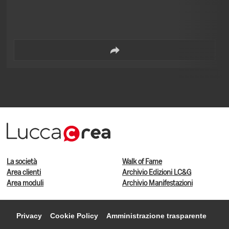
Holy Flamingooooo!!! Con Cristian Canfailla, Giovanni Barbieri,
Lorenzo Pastrovicchio, Francesco Artibani, Stefania Simonini,
Enrico Ferraresi
La società
Walk of Fame
Area clienti
Archivio Edizioni LC&G
Area moduli
Archivio Manifestazioni
Privacy
Cookie Policy
Amministrazione trasparente