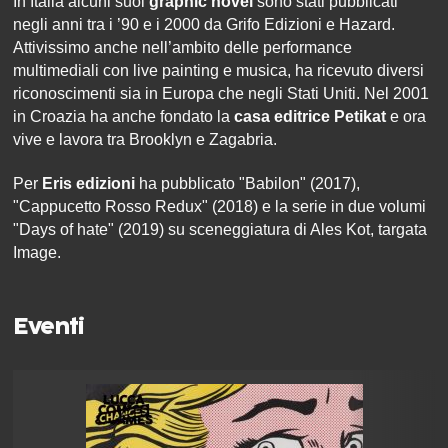
In Italia alcuni suoi
graphic novel
sono stati pubblicati
negli anni tra i ’90 e i 2000 da Grifo Edizioni e Hazard.
Attivissimo anche nell’ambito delle performance
multimediali con live painting e musica, ha ricevuto diversi
riconoscimenti sia in Europa che negli Stati Uniti. Nel 2001
in Croazia ha anche fondato la
casa editrice Petikat
e ora
vive e lavora tra Brooklyn e Zagabria.
Per
Eris edizioni
ha pubblicato "Babilon" (2017),
"Cappucetto Rosso Redux" (2018) e la serie in due volumi
"Days of hate" (2019) su sceneggiatura di Ales Kot, targata
Image.
Eventi