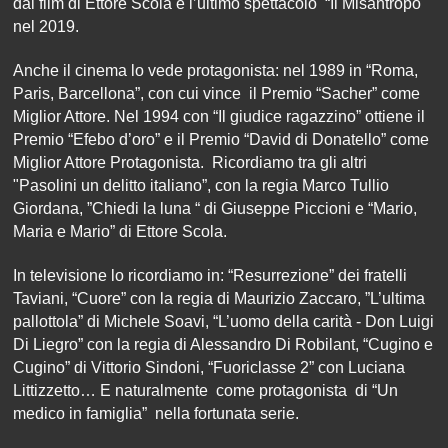
dal film di Ettore Scola e l’ultimo spettacolo “Il Misantropo"
nel 2019.
Anche il cinema lo vede protagonista: nel 1989 in “Roma,
Paris, Barcellona”, con cui vince il Premio “Sacher” come
Miglior Attore. Nel 1994 con “Il giudice ragazzino” ottiene il
Premio “Efebo d’oro” e il Premio “David di Donatello” come
Miglior Attore Protagonista. Ricordiamo tra gli altri
"Pasolini un delitto italiano”, con la regia Marco Tullio
Giordana, ”Chiedi la luna “ di Giuseppe Piccioni e “Mario,
Maria e Mario” di Ettore Scola.
In televisione lo ricordiamo in: “Resurrezione” dei fratelli
Taviani, “Cuore” con la regia di Maurizio Zaccaro, ”L’ultima
pallottola” di Michele Soavi, “L’uomo della carità - Don Luigi
Di Liegro” con la regia di Alessandro Di Robilant, “Cugino e
Cugino” di Vittorio Sindoni, “Fuoriclasse 2” con Luciana
Littizzetto… E naturalmente come protagonista di “Un
medico in famiglia” nella fortunata serie.