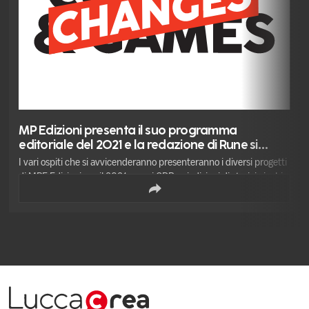
MP Edizioni presenta il suo programma
editoriale del 2021 e la redazione di Rune si
racconta
I vari ospiti che si avvicenderanno presenteranno i diversi progetti
di MPE Edizioni per il 2021, nuovi GDR e riedizioni di storici giochi
come AMMO e del nuovo sistema di GRUM Gioco di Ruolo ufficiale
dei Manga di Mirko Pellicioni e Andrea Baricordi (in collaborazione
con la Kappalab edizioni).• La redazione di RUNE rivista di gioco si
racconta presentando le novità di fine anno, il numero 2 della
rivista e la genesi del progetto che vede coinvolte la FULCRUM
ASSOCAZIONE CULTURALE e l’EDIZIONI SCUDO.