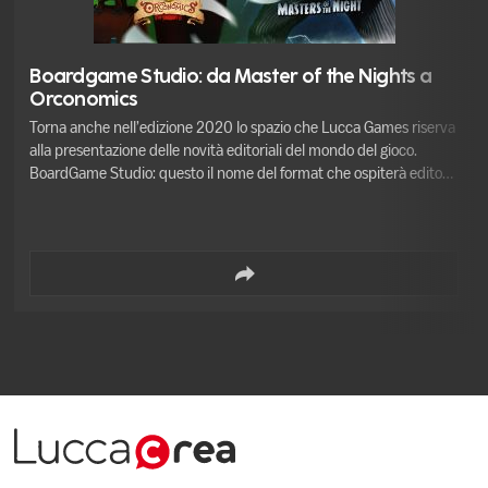
Boardgame Studio: da Master of the Nights a
Orconomics
Torna anche nell’edizione 2020 lo spazio che Lucca Games riserva
alla presentazione delle novità editoriali del mondo del gioco.
BoardGame Studio: questo il nome del format che ospiterà editori
e autori di Lucca Comics & Games per presentare i più recenti
titoli dell’offerta ludica. Signori della Notte emigranti e reietti
oppure Orchi affaristi cinici e privi di scrupoli? Cooperativi o
competitivi? In un originale approccio alla tematicità, i due giochi
sviluppati da Ares in collaborazione con lo studio russo Igrology
rompono gli stereotipi e ci propongono un approccio inedito a
personaggi ben radicati nel nostro immaginario.