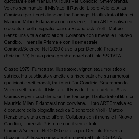
quotidiani e settimanali, tra i quali Par Condicio, Smemoranda,
Veleno settimanale, Il Misfatto, Il Ruvido, Libero Veleno, Alias
Comics e per il quotidiano on line Fanpage. Ha illustrato il libro di
Maurizio Milani Fidanzarsi non conviene, il libro ARTErnativa ed
è coautore della biografia satirica Bischerock’n’roll - Matteo
Renzi: una vita a cento all’ora. Collabora con il mensile Il Nuovo
Candido, il mensile Prisma e con il semestrale
Comics&Science. Nel 2020 è uscita per Dentiblù Presenta
(EdizioniBD) la sua prima graphic novel dal titolo SS TATA.
Classe 1975. Fumettista, illustratore, vignettista umoristico e
satirico. Ha pubblicato vignette e strisce satiriche su numerosi
quotidiani e settimanali, tra i quali Par Condicio, Smemoranda,
Veleno settimanale, Il Misfatto, Il Ruvido, Libero Veleno, Alias
Comics e per il quotidiano on line Fanpage. Ha illustrato il libro di
Maurizio Milani Fidanzarsi non conviene, il libro ARTErnativa ed
è coautore della biografia satirica Bischerock’n’roll - Matteo
Renzi: una vita a cento all’ora. Collabora con il mensile Il Nuovo
Candido, il mensile Prisma e con il semestrale
Comics&Science. Nel 2020 è uscita per Dentiblù Presenta
(EdizioniBD) la sua prima graphic novel dal titolo SS TATA.