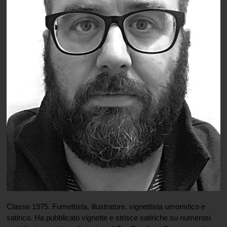
Classe 1975. Fumettista, illustratore, vignettista umoristico e
satirico. Ha pubblicato vignette e strisce satiriche su numerosi