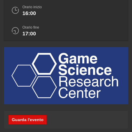
Orario inizio
16:00
Orario fine
17:00
Guarda l'evento