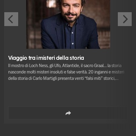
Viaggio tra i misteri della storia
Il mostro di Loch Ness, gli Ufo, Atlantide, il sacro Graal… la storia
nasconde molti misteri insoluti e false verità. 20 inganni e misteri
della storia di Carlo Martigli presenta venti “falsi miti” storici,
spesso tralasciati dai libri scolastici; La libreria dei misteri di
Massimo Polidoro, combinando narrazione e realtà, trascina in un
straordinario viaggio nella conoscenza. Gli autori dialogheranno
insieme su quanto, soprattutto oggi, sia importante cercare la
verità e riconoscere le bugie, a partire dalla storia.