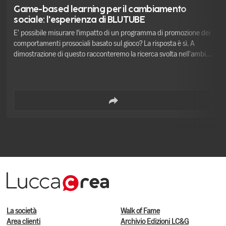
Game-based learning per il cambiamento
sociale: l'esperienza di BLUTUBE
E’ possibile misurare l'impatto di un programma di promozione dei
comportamenti prosociali basato sul gioco? La risposta è sì. A
dimostrazione di questo racconteremo la ricerca svolta nell’ambito
del progetto BLUTUBE “Chi porta l’acqua a casa”, volto a
promuovere comportamenti virtuosi relativi all'uso dell'acqua tra
gli studenti di scuola primaria (classi dalla 2a alla 4a) della città di
Lucca.
La società
Walk of Fame
Area clienti
Archivio Edizioni LC&G