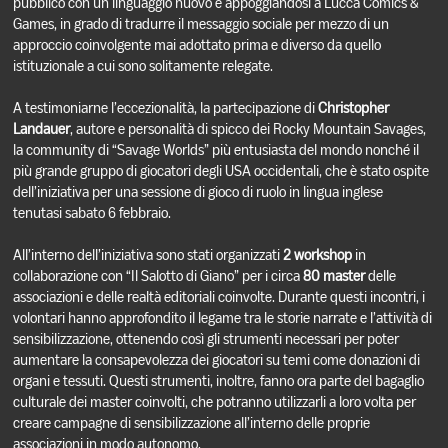
pubblico con un linguaggio nuovo e appoggiandosi a Lucca Comics &
Games, in grado di tradurre il messaggio sociale per mezzo di un
approccio coinvolgente mai adottato prima e diverso da quello
istituzionale a cui sono solitamente relegate.
A testimoniarne l’eccezionalità, la partecipazione di
Christopher
Landauer
, autore e personalità di spicco dei Rocky Mountain Savages,
la community di “Savage Worlds” più entusiasta del mondo nonché il
più grande gruppo di giocatori degli USA occidentali, che è stato ospite
dell’iniziativa per una sessione di gioco di ruolo in lingua inglese
tenutasi sabato 6 febbraio.
All’interno dell’iniziativa sono stati organizzati
2 workshop
in
collaborazione con “Il Salotto di Giano” per i circa
80 master
delle
associazioni e delle realtà editoriali coinvolte. Durante questi incontri, i
volontari hanno approfondito il legame tra le storie narrate e l’attività di
sensibilizzazione, ottenendo così gli strumenti necessari per poter
aumentare la consapevolezza dei giocatori su temi come donazioni di
organi e tessuti. Questi strumenti, inoltre, fanno ora parte del bagaglio
culturale dei master coinvolti, che potranno utilizzarli a loro volta per
creare campagne di sensibilizzazione all’interno delle proprie
associazioni in modo autonomo.